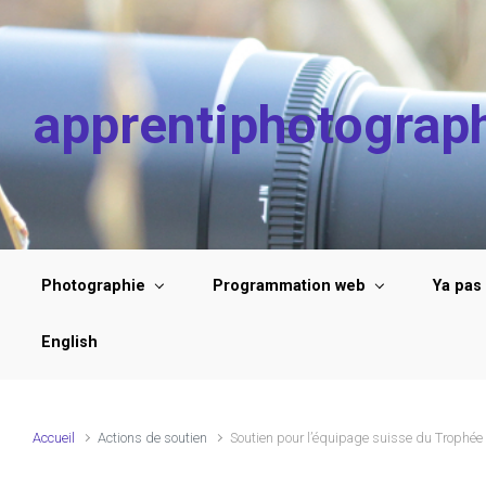
Skip to main content
apprentiphotograp
Photographie
Programmation web
Ya pas
English
Accueil
Actions de soutien
Soutien pour l’équipage suisse du Trophé