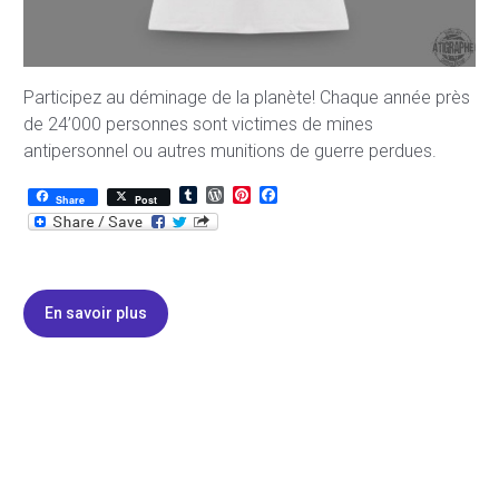
Participez au déminage de la planète! Chaque année près
de 24’000 personnes sont victimes de mines
antipersonnel ou autres munitions de guerre perdues.
T
W
P
F
Share
Post
u
o
i
a
m
r
n
c
b
d
t
e
l
P
e
b
r
r
r
o
e
e
o
En savoir plus
s
s
k
s
t