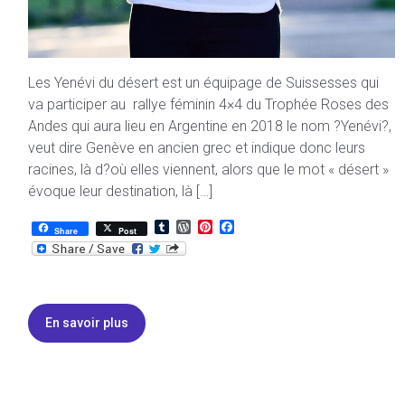
Les Yenévi du désert est un équipage de Suissesses qui
va participer au rallye féminin 4×4 du Trophée Roses des
Andes qui aura lieu en Argentine en 2018 le nom ?Yenévi?,
veut dire Genève en ancien grec et indique donc leurs
racines, là d?où elles viennent, alors que le mot « désert »
évoque leur destination, là […]
T
W
P
F
Share
Post
u
o
i
a
m
r
n
c
b
d
t
e
l
P
e
b
r
r
r
o
e
e
o
En savoir plus
s
s
k
s
t