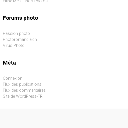
Filipe Meliciano's Photos
Forums photo
Passion photo
Photoromandie.ch
Virus Photo
Méta
Connexion
Flux des publications
Flux des commentaires
Site de WordPress-FR