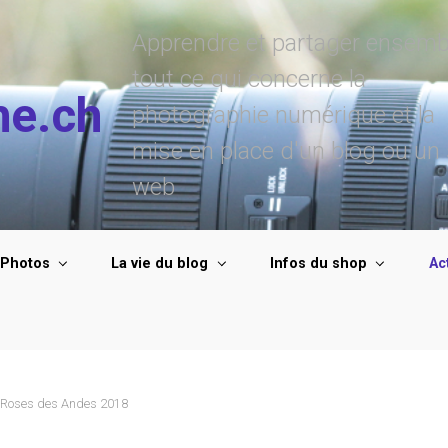
Apprendre et partager ensemb
tout ce qui concerne la
he.ch
photographie numérique et la
mise en place d'un blog ou un 
web
 Photos
La vie du blog
Infos du shop
Ac
e Roses des Andes 2018