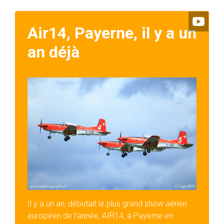
Air14, Payerne, il y a un
an déjà
Il y a un an, débutait le plus grand show aérien
européen de l’année, AIR14, à Payerne en