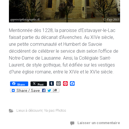
Mentionnée dès 1228, la paroisse d’Estavayer-le-Lac
faisait partie du décanat d’Avenches. Au XIVe siècle,
une petite communauté et Humbert de Savoie
décidèrent de célébrer le service divin selon l’office de
Notre-Dame de Lausanne. Ainsi, la Collégiale Saint-
Laurent, de style gothique, fut édifiée sur les vestiges
d?une église romane, entre le XIVe et le XVIe siècle.
T
W
P
F
Share
Post
u
o
i
a
m
r
n
c
b
d
t
e
l
P
e
b
r
r
r
o
e
e
o
Lieux à découvrir
,
Ya pas Photos
s
s
k
s
t
Laisser un commentaire