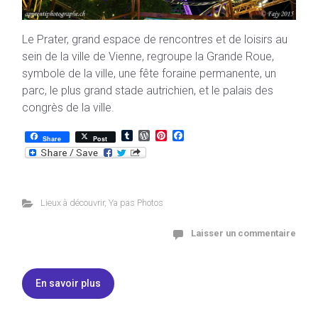
Le Prater, grand espace de rencontres et de loisirs au
sein de la ville de Vienne, regroupe la Grande Roue,
symbole de la ville, une fête foraine permanente, un
parc, le plus grand stade autrichien, et le palais des
congrès de la ville.
T
W
P
F
Share
Post
u
o
i
a
m
r
n
c
b
d
t
e
l
P
e
b
r
r
r
o
e
e
o
Lieux à découvrir
,
Ya pas Photos
s
s
k
s
t
Laisser un commentaire
En savoir plus