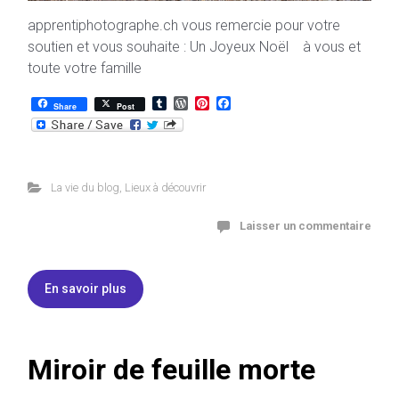
apprentiphotographe.ch vous remercie pour votre
soutien et vous souhaite : Un Joyeux Noël à vous et
toute votre famille
T
W
P
F
Share
Post
u
o
i
a
m
r
n
c
b
d
t
e
l
P
e
b
r
r
r
o
e
e
o
La vie du blog
,
Lieux à découvrir
s
s
k
s
t
Laisser un commentaire
En savoir plus
Miroir de feuille morte