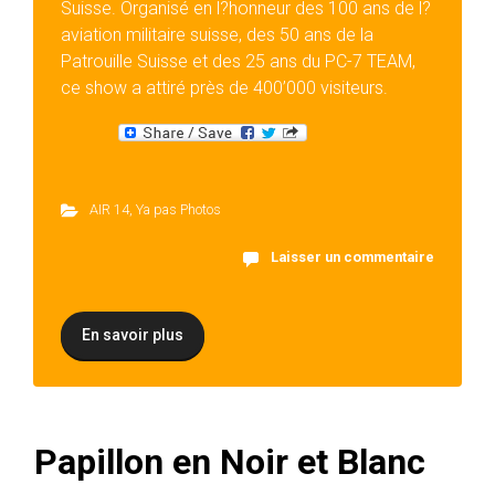
Suisse. Organisé en l?honneur des 100 ans de l?
aviation militaire suisse, des 50 ans de la
Patrouille Suisse et des 25 ans du PC-7 TEAM,
ce show a attiré près de 400’000 visiteurs.
AIR 14
,
Ya pas Photos
Laisser un commentaire
En savoir plus
Papillon en Noir et Blanc