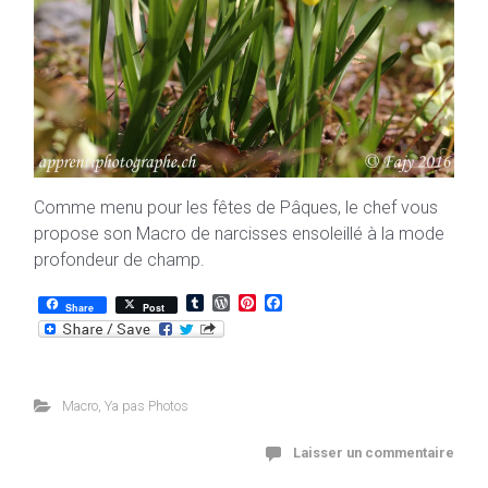
Comme menu pour les fêtes de Pâques, le chef vous
propose son Macro de narcisses ensoleillé à la mode
profondeur de champ.
T
W
P
F
Share
Post
u
o
i
a
m
r
n
c
b
d
t
e
l
P
e
b
r
r
r
o
e
e
o
Macro
,
Ya pas Photos
s
s
k
s
t
Laisser un commentaire