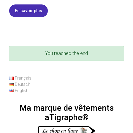
r
r
r
o
e
e
o
En savoir plus
s
s
k
s
t
You reached the end
Français
Deutsch
English
Ma marque de vêtements
aTigraphe®