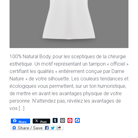
100% Natural Body, pour les sceptiques de la chirurgie
esthétique. Un motif représentant un tampon « officiel »
certifiant les qualités « entièrement conçue par Dame
Nature » de votre silhouette. Les couleurs tendances et
écologiques vous permettent, sur un ton humoristique,
de mettre en avant les avantages physique de votre
personne. N’attendez pas, révélez les avantages de
vos […]
T
W
P
F
Share
Post
u
o
i
a
m
r
n
c
b
d
t
e