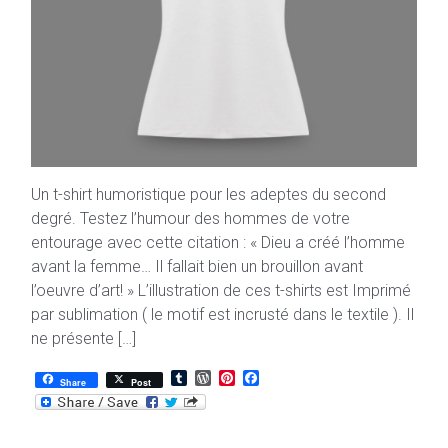
Un t-shirt humoristique pour les adeptes du second
degré. Testez l’humour des hommes de votre
entourage avec cette citation : « Dieu a créé l’homme
avant la femme… Il fallait bien un brouillon avant
l’oeuvre d’art! » L’illustration de ces t-shirts est Imprimé
par sublimation ( le motif est incrusté dans le textile ). Il
ne présente […]
T
W
P
F
Share
Post
u
o
i
a
m
r
n
c
b
d
t
e
l
P
e
b