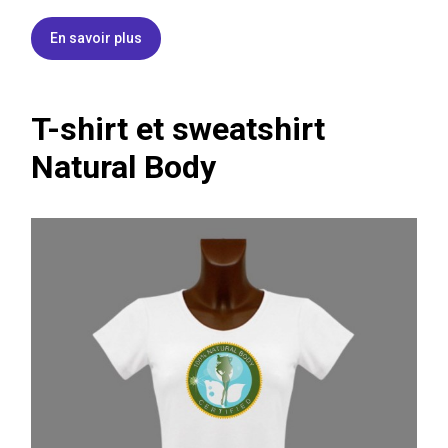
r
r
r
o
e
e
o
En savoir plus
s
s
k
s
t
T-shirt et sweatshirt
Natural Body