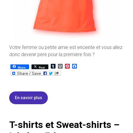
Votre femme ou petite amie est enceinte et vous allez
donc devenir père pour la première fois ?
T
W
P
F
Share
Post
u
o
i
a
m
r
n
c
b
d
t
e
l
P
e
b
r
r
r
o
e
e
o
En savoir plus
s
s
k
s
t
T-shirts et Sweat-shirts –