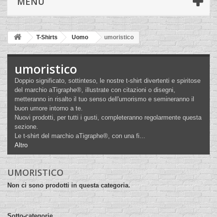
MENÙ
T-Shirts
Uomo
umoristico
umoristico
Doppio significato, sottinteso, le nostre t-shirt divertenti e spiritose
del marchio aTigraphe®, illustrate con citazioni o disegni,
metteranno in risalto il tuo senso dell'umorismo e semineranno il
buon umore intorno a te.
Nuovi prodotti, per tutti i gusti, completeranno regolarmente questa
sezione.
Le t-shirt del marchio aTigraphe®, con una fi...
Altro
UMORISTICO
Non ci sono prodotti in questa categoria.
Sotto-categorie