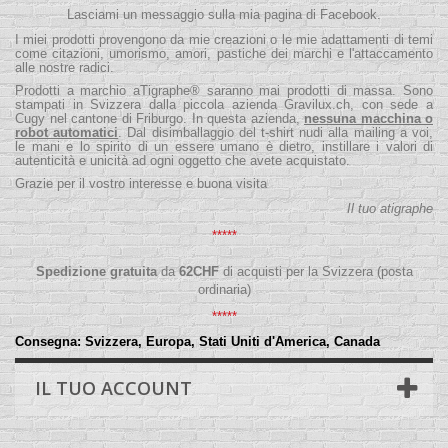
Lasciami un messaggio sulla mia pagina di Facebook.
I miei prodotti provengono da mie creazioni o le mie adattamenti di temi
come citazioni, umorismo, amori, pastiche dei marchi e l'attaccamento
alle nostre radici.
Prodotti a marchio aTigraphe® saranno mai prodotti di massa. Sono
stampati in Svizzera dalla piccola
azienda
Gravilux.ch
, con sede a
Cugy nel cantone di Friburgo. In questa azienda,
nessuna macchina o
robot automatici
. Dal disimballaggio del t-shirt nudi alla mailing a voi,
le mani e lo spirito di un essere umano è dietro, instillare i valori di
autenticità e unicità ad ogni oggetto che avete acquistato.
Grazie per il vostro interesse e buona visita
Il tuo atigraphe
*****
Spedizione gratuita
da
62
CHF
di acquisti per la Svizzera (posta
ordinaria)
*****
Consegna:
Svizzera, Europa, Stati Uniti d'America, Canada
IL TUO ACCOUNT