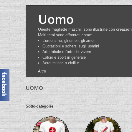
Uomo
Queste magliette maschili sono illustrate con
creazion
Molti temi sono affrontati come:
L'umorismo, gli umori, gli amori
Quotazioni e scherzi sugli uomini
Arte tribale e l'arte del vivere
Calcio e sport in generale
Aerei militari o civili e...
Altro
UOMO
Sotto-categorie