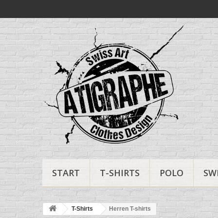
START
T-SHIRTS
POLO
SW
T-Shirts
Herren T-shirts