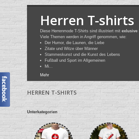
Herren T-shirts
Diese Herrenmode T-Shirts sind illustriert mit
exlusive
Viele Themen werden in Angriff genommen, wie:
Der Humor, die Launen, die Liebe
Zitate und Witze über Männer
Stammeskunst und die Kunst des Lebens
Fußball und Sport im Allgemeinen
Mi...
Mehr
HERREN T-SHIRTS
Unterkategorien