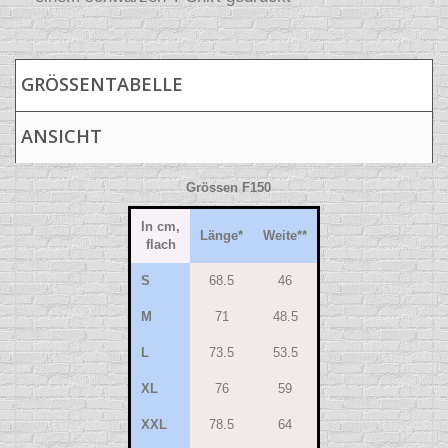
GRÖSSENTABELLE
ANSICHT
Grössen F150
In cm,
Länge*
Weite**
flach
S
68.5
46
M
71
48.5
L
73.5
53.5
XL
76
59
XXL
78.5
64