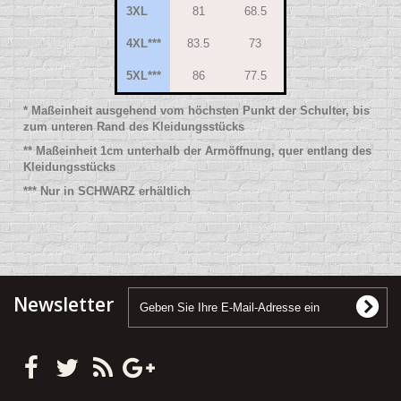
3XL
81
68.5
4XL***
83.5
73
5XL***
86
77.5
* Maßeinheit ausgehend vom höchsten Punkt der Schulter, bis
zum unteren Rand des Kleidungsstücks
** Maßeinheit 1cm unterhalb der Armöffnung, quer entlang des
Kleidungsstücks
*** Nur in SCHWARZ erhältlich
Newsletter