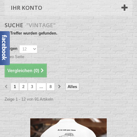
IHR KONTO
SUCHE
"VINTAGE"
91 Treffer wurden gefunden.
Zeigen
pro Seite
Vergleichen (
0
)
1
2
3
...
8
Alles
Zeige 1 - 12 von 91 Artikeln