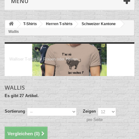
MENÜ
T-Shirts
Herren T-shirts
Schweizer Kantone
Wallis
Wallis
Walliser T-shirt für Frauen oder Herren
WALLIS
Es gibt 27 Artikel.
Sortierung
Zeigen
pro Seite
Vergleichen (
0
)