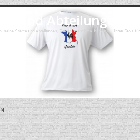
dte und Abteilungen
h, seine Städte und Abteilungen, Ziegen, manchmal humorvoll, Ihren Stolz für
EN