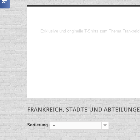
Frankreich, Stä
Exklusive und originelle T-Shirts zum Thema Frankreic
FRANKREICH, STÄDTE UND ABTEILUNG
Sortierung
--