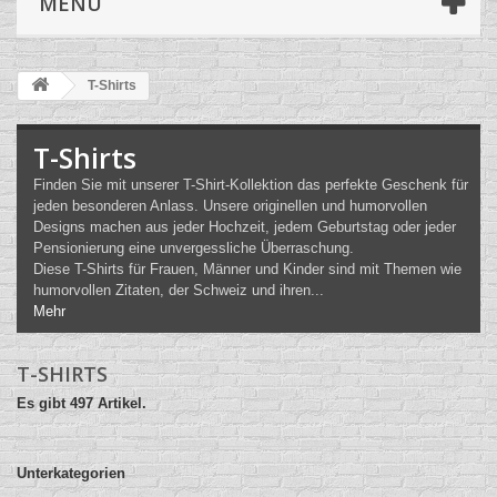
MENÜ
T-Shirts
T-Shirts
Finden Sie mit unserer T-Shirt-Kollektion das perfekte Geschenk für
jeden besonderen Anlass. Unsere originellen und humorvollen
Designs machen aus jeder Hochzeit, jedem Geburtstag oder jeder
Pensionierung eine unvergessliche Überraschung.
Diese T-Shirts für Frauen, Männer und Kinder sind mit Themen wie
humorvollen Zitaten, der Schweiz und ihren...
Mehr
T-SHIRTS
Es gibt 497 Artikel.
Unterkategorien