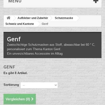
MENÜ
Aufkleber und Zubehör
Schutzmaske
Schweiz und Kantone
Genf
Genf
Zweischichtige Schutzmasken aus Stoff, abwaschbar bei 60 ° C,
personalisiert zum Thema Kanton Genf.
Ein unverzichtbares Accessoire im Alltag
GENF
Es gibt 8 Artikel.
Sortierung
Vergleichen (
0
)