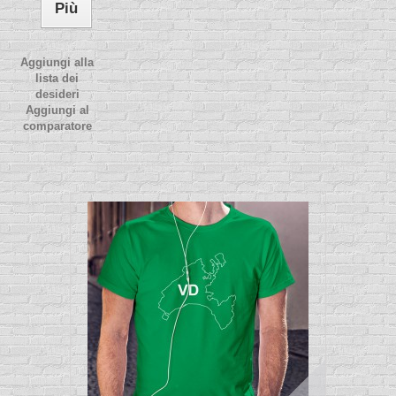
Più
Aggiungi alla
lista dei
desideri
Aggiungi al
comparatore