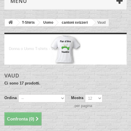
MENÙ
T-Shirts
Uomo
cantoni svizzeri
Vaud
Vaud
Donna o Uomo T-shirts - Vaud
VAUD
Ci sono 17 prodotti.
Ordina
Mostra
per pagina
Confronta (
0
)