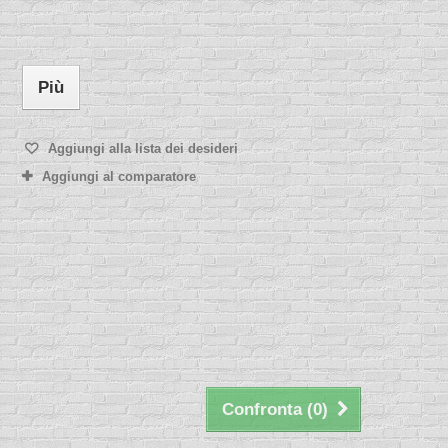
Più
Aggiungi alla lista dei desideri
Aggiungi al comparatore
Confronta (
0
)