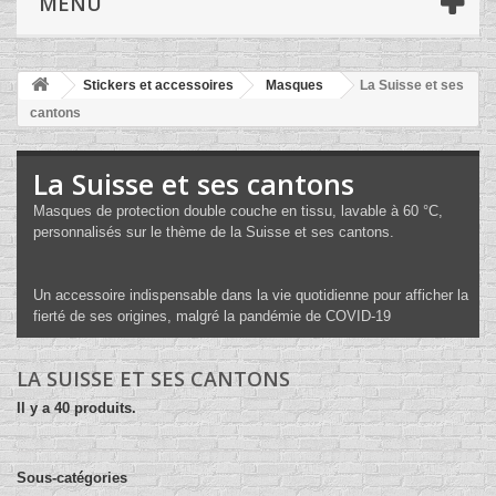
MENU
Stickers et accessoires
Masques
La Suisse et ses
cantons
La Suisse et ses cantons
Masques de protection double couche en tissu, lavable à 60 °C,
personnalisés sur le thème de la Suisse et ses cantons.
Un accessoire indispensable dans la vie quotidienne pour afficher la
fierté de ses origines, malgré la pandémie de COVID-19
LA SUISSE ET SES CANTONS
Il y a 40 produits.
Sous-catégories