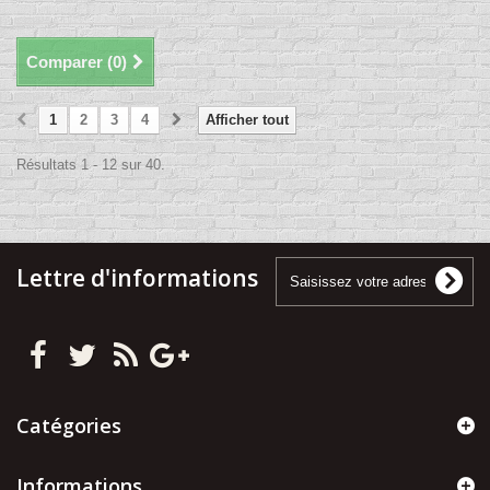
Comparer (
0
)
1
2
3
4
Afficher tout
Résultats 1 - 12 sur 40.
Lettre d'informations
Catégories
Informations