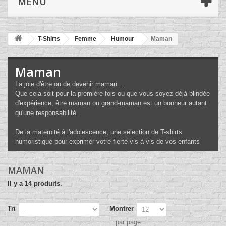
MENU
T-Shirts
Femme
Humour
Maman
Maman
La joie d'être ou de devenir maman...
Que cela soit pour la première fois ou que vous soyez déjà blindée
d'expérience, être maman ou grand-maman est un bonheur autant
qu'une responsabilité.
De la maternité à l'adolescence, une sélection de T-shirts
humoristique pour exprimer votre fierté vis à vis de vos enfants
MAMAN
Il y a 14 produits.
Tri
Montrer
par page