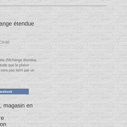
hange étendue
CH-60
ntie d'échange étendue,
tude que le plaisir
 sera pas terni par un
Facebook
, magasin en
re
ion