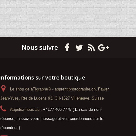
Nous suivre
Informations sur votre boutique
Le shop de aTigraphe® - apprentiphotographe.ch, Fawer
Jean-Yves, Rte de Lucens 93, CH-1527 Villeneuve, Suisse
Appelez-nous au :
+4177 405 7779 ( En cas de non-
réponse, laissez votre message et vos coordonnées sur le
répondeur )