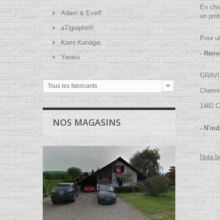
En cho
Adam & Eve®
un prob
aTigraphe®
Pour ut
Kami Kanagai
- Renv
Yenévi
GRAVI
Tous les fabricants
Chemin
1482 
NOS MAGASINS
- N'ou
Nota b