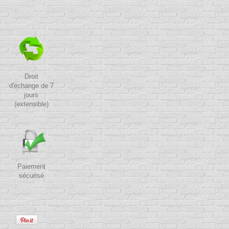
Droit
d'échange de 7
jours
(extensible)
Paiement
sécurisé