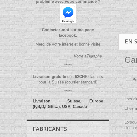
problème avec votre commande ?
Contactez-moi sur ma page
facebook.
EN 
Merci de votre intérêt et bonne visite
Votre aTigraphe
Gar
*****
Livraison gratuite
dès
62
CHF
d'achats
Po
pour la Suisse (courrier standard)
*****
Lors d'
Livraison : Suisse, Europe
(F,B,D,I,GB,...), USA, Canada
Chez m
Lorsque
FABRICANTS
d'échan