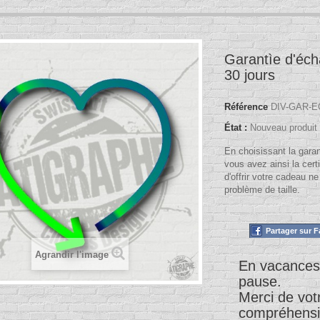
Garantìe d'éc
30 jours
Référence
DIV-GAR-E
État :
Nouveau produit
En choisissant la gara
vous avez ainsi la certi
d'offrir votre cadeau ne
problème de taille.
Partager sur 
Agrandir l'image
En vacances
pause.
Merci de vot
compréhens