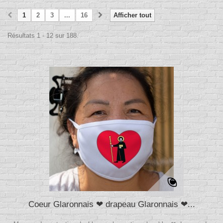
1
2
3
...
16
Afficher tout
Résultats 1 - 12 sur 188.
Coeur Glaronnais ❤ drapeau Glaronnais ❤...