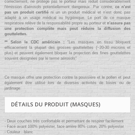
correctement, ne protège pas le porteur mais réduit considérablement
l'émission d'aérosols potentiellement dangereux. Par contre,
c
e n’est
pas un produit certifié
ni un un produit médical et n’est donc pas
adapté à un usage médical ou hygiénique. Le port de ce masque
respiratoire relève de la responsabilité propre au porteur et
n'assure pas
une protection complète mais peut réduire la diffusion des
gouttelettes.
** Selon le CDC américain :
"
Les masques en tissu bloquent
efficacement la plupart des grosses gouttelettes (~20-30 microns et
plus) et peuvent également bloquer la projection des fines gouttelettes
souvent désignées par le terme aérosols
"
Ce masque offre une protection contre la poussière et le pollen et peut
également être utilisé lors de diverses activités de loisirs ou de
jardinage.
DÉTAILS DU PRODUIT (MASQUES)
- D
eux couches très confortable et permettant de respirer facilement
- Face avant 100% polyester, face arrière 80% coton, 20% polyester
- Couleur : blanc