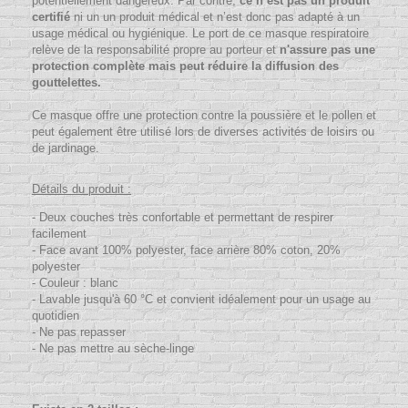
potentiellement dangereux. Par contre,
c
e n’est pas un produit
certifié
ni un un produit médical et n’est donc pas adapté à un
usage médical ou hygiénique. Le port de ce masque respiratoire
relève de la responsabilité propre au porteur et
n'assure pas une
protection complète mais peut réduire la diffusion des
gouttelettes.
Ce masque offre une protection contre la poussière et le pollen et
peut également être utilisé lors de diverses activités de loisirs ou
de jardinage.
Détails du produit :
- D
eux couches très confortable et permettant de respirer
facilement
- Face avant 100% polyester, face arrière 80% coton, 20%
polyester
- Couleur : blanc
- Lavable jusqu'à 60 °C
et convient idéalement pour un usage au
quotidien
- Ne pas repasser
- Ne pas mettre au sèche-linge