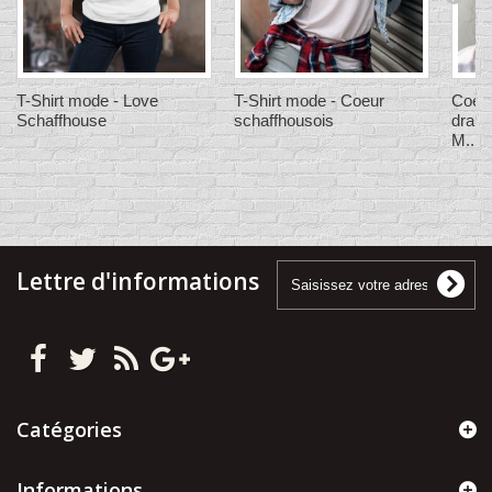
T-Shirt mode - Love
T-Shirt mode - Coeur
Coeur
Schaffhouse
schaffhousois
drape
M...
Lettre d'informations
Catégories
Informations