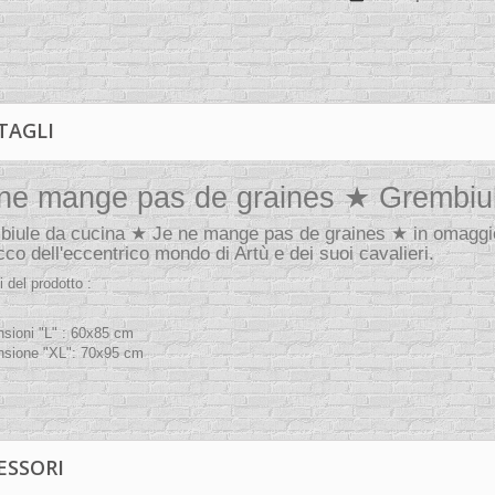
TAGLI
ne mange pas de graines ★ Grembiul
iule da cucina ★ Je ne mange pas de graines ★ in omaggio a
cco dell'eccentrico mondo di Artù e dei suoi cavalieri.
i del prodotto :
nsioni "L" : 60x85 cm
nsione "XL": 70x95 cm
ESSORI