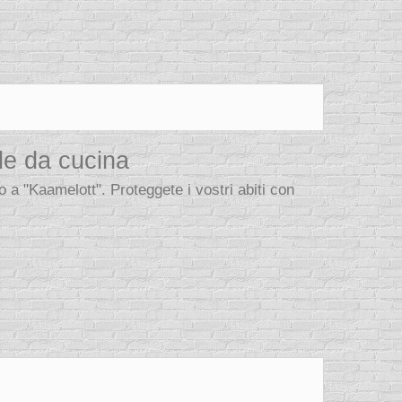
e da cucina
 "Kaamelott". Proteggete i vostri abiti con