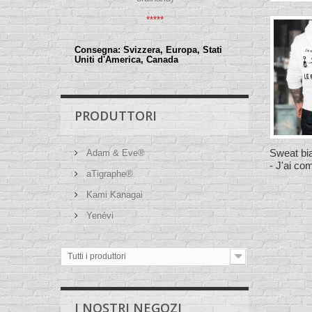
*****
Consegna:
Svizzera, Europa, Stati
Uniti d'America, Canada
PRODUTTORI
Sweat bi
Adam & Eve®
- J'ai co
aTigraphe®
Kami Kanagai
Yenévi
Tutti i produttori
I NOSTRI NEGOZI