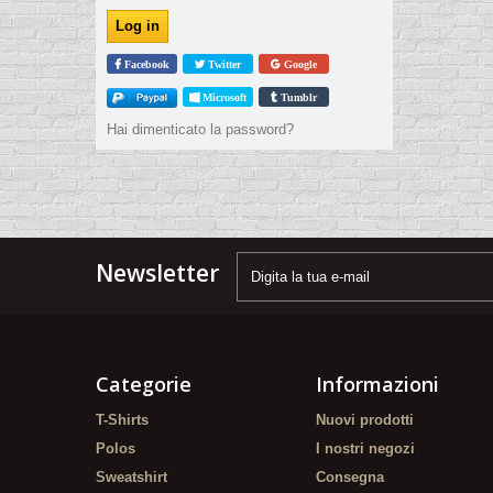
Facebook
Twitter
Google
Microsoft
Tumblr
Hai dimenticato la password?
Newsletter
Categorie
Informazioni
T-Shirts
Nuovi prodotti
Polos
I nostri negozi
Sweatshirt
Consegna