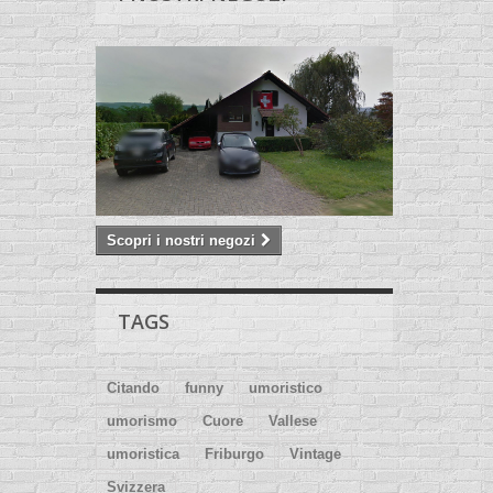
Scopri i nostri negozi
TAGS
Citando
funny
umoristico
umorismo
Cuore
Vallese
umoristica
Friburgo
Vintage
Svizzera