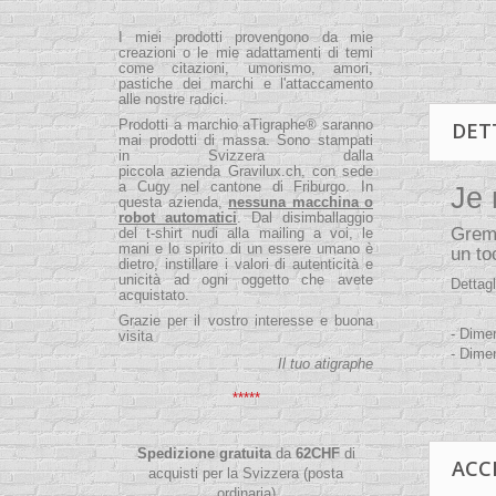
I miei prodotti provengono da mie
creazioni o le mie adattamenti di temi
come citazioni, umorismo, amori,
pastiche dei marchi e l'attaccamento
alle nostre radici.
Prodotti a marchio aTigraphe® saranno
DET
mai prodotti di massa. Sono stampati
in Svizzera dalla
piccola
azienda
Gravilux.ch
, con sede
a Cugy nel cantone di Friburgo. In
Je 
questa azienda,
nessuna macchina o
robot automatici
. Dal disimballaggio
Gremb
del t-shirt nudi alla mailing a voi, le
mani e lo spirito di un essere umano è
un to
dietro, instillare i valori di autenticità e
unicità ad ogni oggetto che avete
Dettagl
acquistato.
Grazie per il vostro interesse e buona
- Dime
visita
- Dime
Il tuo atigraphe
*****
Spedizione gratuita
da
62
CHF
di
ACC
acquisti per la Svizzera (posta
ordinaria)