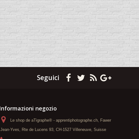
Seguici
Informazioni negozio
Le shop de aTigraphe® - apprentiphotographe.ch, Fawer
Jean-Yves, Rte de Lucens 93, CH-1527 Villeneuve, Suisse