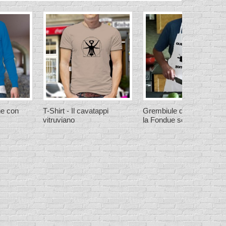
ne con
T-Shirt - Il cavatappi
Grembiule da cucina - Q
vitruviano
la Fondue soit avec Toi