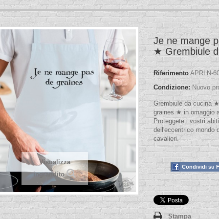
Je ne mange p
★ Grembiule d
Riferimento
APRLN-60
Condizione:
Nuovo pr
Grembiule da cucina 
graines ★ in omaggio a
Proteggete i vostri abi
dell'eccentrico mondo d
cavalieri.
Visualizza
Condividi su 
ingrandito
Stampa