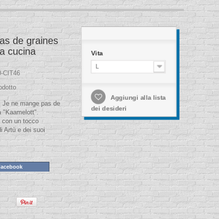
as de graines
a cucina
Vita
L
-CIT46
odotto
Aggiungi alla lista
★ Je ne mange pas de
dei desideri
 "Kaamelott".
ti con un tocco
i Artù e dei suoi
Facebook