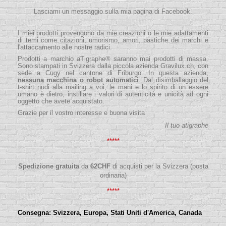
Lasciami un messaggio sulla mia pagina di Facebook.
I miei prodotti provengono da mie creazioni o le mie adattamenti
di temi come citazioni, umorismo, amori, pastiche dei marchi e
l'attaccamento alle nostre radici.
Prodotti a marchio aTigraphe® saranno mai prodotti di massa.
Sono stampati in Svizzera dalla piccola
azienda
Gravilux.ch
, con
sede a Cugy nel cantone di Friburgo. In questa azienda,
nessuna macchina o robot automatici
. Dal disimballaggio del
t-shirt nudi alla mailing a voi, le mani e lo spirito di un essere
umano è dietro, instillare i valori di autenticità e unicità ad ogni
oggetto che avete acquistato.
Grazie per il vostro interesse e buona visita
Il tuo atigraphe
*****
Spedizione gratuita
da
62
CHF
di acquisti per la Svizzera (posta
ordinaria)
*****
Consegna:
Svizzera, Europa, Stati Uniti d'America, Canada