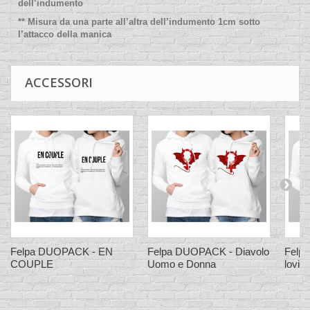
dell’indumento
** Misura da una parte all’altra dell’indumento 1cm sotto
l’attacco della manica
ACCESSORI
Felpa DUOPACK - EN
Felpa DUOPACK - Diavolo
Felp
COUPLE
Uomo e Donna
lovin