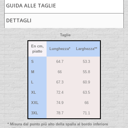
GUIDA ALLE TAGLIE
DETTAGLI
Taglie
En cm,
Lunghezza
*
Larghezza
**
piatto
S
64.7
53.3
M
66
55.8
L
67.3
60.9
XL
72.4
63.5
XXL
74.9
66
3XL
78.7
71.1
* Misura dal punto piú alto della spalla al bordo inferiore