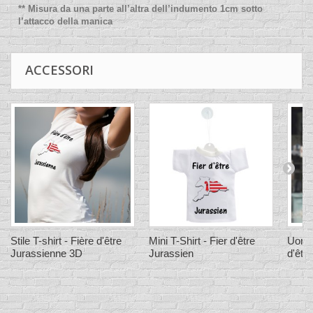
** Misura da una parte all’altra dell’indumento 1cm sotto
l’attacco della manica
ACCESSORI
Stile T-shirt - Fière d'être
Mini T-Shirt - Fier d'être
Uomo 
Jurassienne 3D
Jurassien
d'êtr