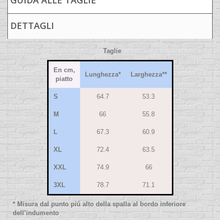
GUIDA ALLE TAGLIE
DETTAGLI
Taglie
En cm,
Lunghezza
*
Larghezza
**
piatto
S
64.7
53.3
M
66
55.8
L
67.3
60.9
XL
72.4
63.5
XXL
74.9
66
3XL
78.7
71.1
* Misura dal punto piú alto della spalla al bordo inferiore
dell’indumento