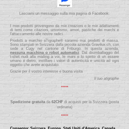
Lasciami un messaggio sulla mia pagina di Facebook.
I miei prodotti provengono da mie creazioni o le mie adattamenti
di temi come citazioni, umorismo, amori, pastiche dei marchi e
l'attaccamento alle nostre radici.
Prodotti a marchio aTigraphe® saranno mai prodotti di massa.
Sono stampati in Svizzera dalla piccola
azienda
Gravilux.ch
, con
sede a Cugy nel cantone di Friburgo. In questa azienda,
nessuna macchina o robot automatici
. Dal disimballaggio del
t-shirt nudi alla mailing a voi, le mani e lo spirito di un essere
umano è dietro, instillare i valori di autenticità e unicità ad ogni
oggetto che avete acquistato.
Grazie per il vostro interesse e buona visita
Il tuo atigraphe
*****
Spedizione gratuita
da
62
CHF
di acquisti per la Svizzera (posta
ordinaria)
*****
Consegna:
Svizzera, Europa, Stati Uniti d'America, Canada