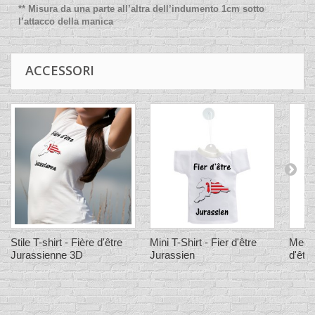
** Misura da una parte all’altra dell’indumento 1cm sotto
l’attacco della manica
ACCESSORI
Stile T-shirt - Fière d'être
Mini T-Shirt - Fier d'être
Men's
Jurassienne 3D
Jurassien
d'êtr