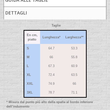
GUIDA ALLE TAGLIE
DETTAGLI
Taglie
En cm,
Lunghezza
*
Larghezza
**
piatto
S
64.7
53.3
M
66
55.8
L
67.3
60.9
XL
72.4
63.5
XXL
74.9
66
3XL
78.7
71.1
* Misura dal punto piú alto della spalla al bordo inferiore
dell’indumento