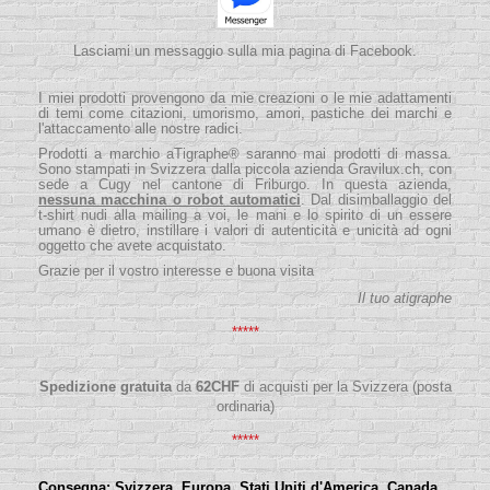
Lasciami un messaggio sulla mia pagina di Facebook.
I miei prodotti provengono da mie creazioni o le mie adattamenti
di temi come citazioni, umorismo, amori, pastiche dei marchi e
l'attaccamento alle nostre radici.
Prodotti a marchio aTigraphe® saranno mai prodotti di massa.
Sono stampati in Svizzera dalla piccola
azienda
Gravilux.ch
, con
sede a Cugy nel cantone di Friburgo. In questa azienda,
nessuna macchina o robot automatici
. Dal disimballaggio del
t-shirt nudi alla mailing a voi, le mani e lo spirito di un essere
umano è dietro, instillare i valori di autenticità e unicità ad ogni
oggetto che avete acquistato.
Grazie per il vostro interesse e buona visita
Il tuo atigraphe
*****
Spedizione gratuita
da
62
CHF
di acquisti per la Svizzera (posta
ordinaria)
*****
Consegna:
Svizzera, Europa, Stati Uniti d'America, Canada