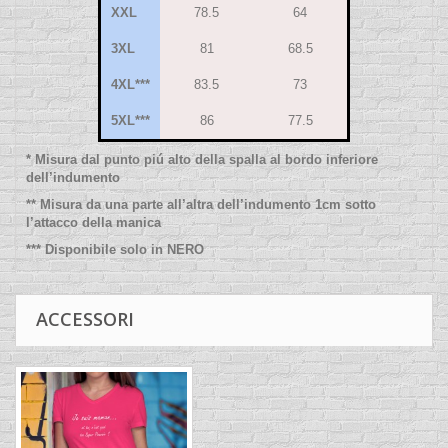
XXL
78.5
64
3XL
81
68.5
4XL***
83.5
73
5XL***
86
77.5
* Misura dal punto piú alto della spalla al bordo inferiore
dell’indumento
** Misura da una parte all’altra dell’indumento 1cm sotto
l’attacco della manica
*** Disponibile solo in NERO
ACCESSORI