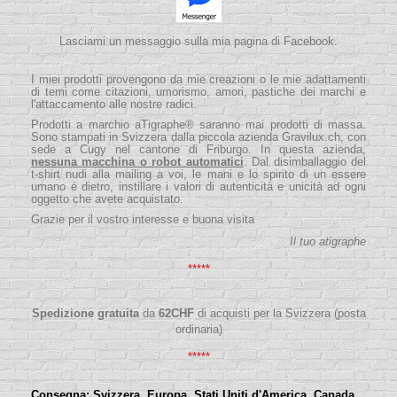
Lasciami un messaggio sulla mia pagina di Facebook.
I miei prodotti provengono da mie creazioni o le mie adattamenti
di temi come citazioni, umorismo, amori, pastiche dei marchi e
l'attaccamento alle nostre radici.
Prodotti a marchio aTigraphe® saranno mai prodotti di massa.
Sono stampati in Svizzera dalla piccola
azienda
Gravilux.ch
, con
sede a Cugy nel cantone di Friburgo. In questa azienda,
nessuna macchina o robot automatici
. Dal disimballaggio del
t-shirt nudi alla mailing a voi, le mani e lo spirito di un essere
umano è dietro, instillare i valori di autenticità e unicità ad ogni
oggetto che avete acquistato.
Grazie per il vostro interesse e buona visita
Il tuo atigraphe
*****
Spedizione gratuita
da
62
CHF
di acquisti per la Svizzera (posta
ordinaria)
*****
Consegna:
Svizzera, Europa, Stati Uniti d'America, Canada