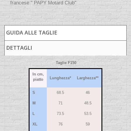
francese " PAPY Motard Club"
GUIDA ALLE TAGLIE
DETTAGLI
Taglie F150
In cm,
Lunghezza*
Larghezza**
piatto
S
68.5
46
M
71
48.5
L
73.5
53.5
XL
76
59