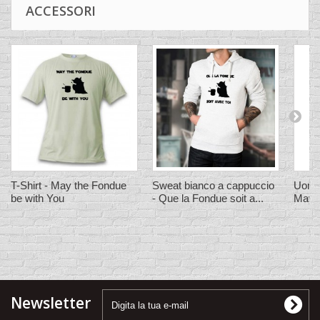
ACCESSORI
T-Shirt - May the Fondue
Sweat bianco a cappuccio
Uomo 
be with You
- Que la Fondue soit a...
May t
Newsletter