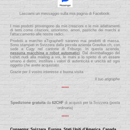
Lasciami un messaggio sulla mia pagina di Facebook.
I miei prodotti provengono da mie creazioni o le mie adattamenti
di temi come citazioni, umorismo, amori, pastiche dei marchi e
l'attaccamento alle nostre radici.
Prodotti a marchio aTigraphe® saranno mai prodotti di massa.
Sono stampati in Svizzera dalla piccola
azienda
Gravilux.ch
, con
sede a Cugy nel cantone di Friburgo. In questa azienda,
nessuna macchina o robot automatici
. Dal disimballaggio del
t-shirt nudi alla mailing a voi, le mani e lo spirito di un essere
umano è dietro, instillare i valori di autenticità e unicità ad ogni
oggetto che avete acquistato.
Grazie per il vostro interesse e buona visita
Il tuo atigraphe
*****
Spedizione gratuita
da
62
CHF
di acquisti per la Svizzera (posta
ordinaria)
*****
Consegna:
Svizzera, Europa, Stati Uniti d'America, Canada