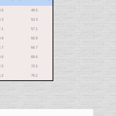
.5
49.5
.3
53.3
.1
57.1
.9
60.9
.7
64.7
.6
68.6
.5
72.5
.2
76.2