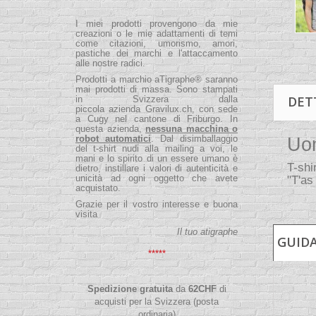
I miei prodotti provengono da mie
creazioni o le mie adattamenti di temi
come citazioni, umorismo, amori,
pastiche dei marchi e l'attaccamento
alle nostre radici.
Prodotti a marchio aTigraphe® saranno
mai prodotti di massa. Sono stampati
DET
in Svizzera dalla
piccola
azienda
Gravilux.ch
, con sede
a Cugy nel cantone di Friburgo. In
questa azienda,
nessuna macchina o
robot automatici
. Dal disimballaggio
Uom
del t-shirt nudi alla mailing a voi, le
mani e lo spirito di un essere umano è
T-shi
dietro, instillare i valori di autenticità e
unicità ad ogni oggetto che avete
"T'as
acquistato.
Grazie per il vostro interesse e buona
visita
Il tuo atigraphe
GUIDA
*****
Spedizione gratuita
da
62
CHF
di
acquisti per la Svizzera (posta
ordinaria)