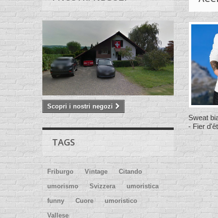
Scopri i nostri negozi
Sweat bi
- Fier d'ê
TAGS
Friburgo
Vintage
Citando
umorismo
Svizzera
umoristica
funny
Cuore
umoristico
Vallese