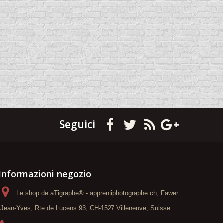
Seguici
Informazioni negozio
Le shop de aTigraphe® - apprentiphotographe.ch, Fawer
Jean-Yves, Rte de Lucens 93, CH-1527 Villeneuve, Suisse