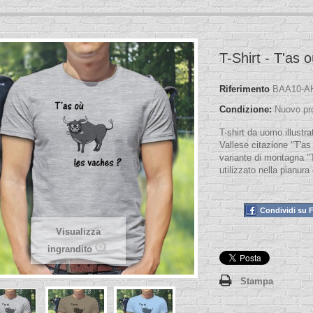
T-Shirt - T'as 
Riferimento
BAA10-A
Condizione:
Nuovo pr
T-shirt da uomo illustra
Vallese citazione "T'a
variante di montagna "
utilizzato nella pianur
Condividi su 
Visualizza
ingrandito
Stampa