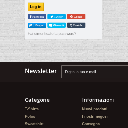
Facebook
Twitter
Google
Microsoft
Tumblr
Hai dimenticato la password?
Newsletter
Categorie
Informazioni
T-Shirts
Nuovi prodotti
Polos
I nostri negozi
Sweatshirt
Consegna