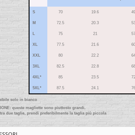
S
70
19.6
49
M
72.5
20.3
53
L
75
21
57
XL
77.5
21.6
60
XXL
80
22.2
64
3XL
82.5
22.8
68
4XL*
85
23.5
72
5XL*
87.5
24.1
76
ibile solo in bianco
ONE: queste magliette sono piuttosto grandi.
 tra due taglie, prendi preferibilmente la taglia più piccola
ESSORI