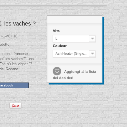
où les vaches ?
Vita
H-L-VCH10
L
odotto
Couleur
Ash Heater (Grigio cenere)
to con il francese
s où les vaches?" una
T'as où les vignes"?
a del Rodano
Aggiungi alla lista
dei desideri
Facebook