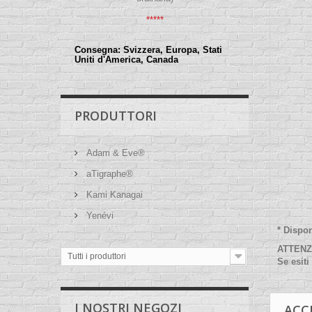
*****
Consegna:
Svizzera, Europa, Stati
Uniti d'America, Canada
PRODUTTORI
Adam & Eve®
aTigraphe®
Kami Kanagai
Yenévi
*
Dispon
ATTENZI
Tutti i produttori
Se esiti
I NOSTRI NEGOZI
ACC