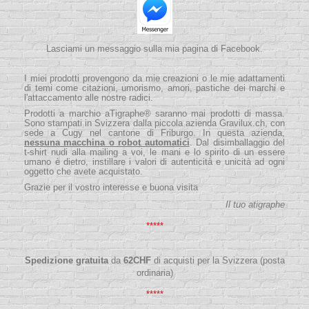
Lasciami un messaggio sulla mia pagina di Facebook.
I miei prodotti provengono da mie creazioni o le mie adattamenti
di temi come citazioni, umorismo, amori, pastiche dei marchi e
l'attaccamento alle nostre radici.
Prodotti a marchio aTigraphe® saranno mai prodotti di massa.
Sono stampati in Svizzera dalla piccola
azienda
Gravilux.ch
, con
sede a Cugy nel cantone di Friburgo. In questa azienda,
nessuna macchina o robot automatici
. Dal disimballaggio del
t-shirt nudi alla mailing a voi, le mani e lo spirito di un essere
umano è dietro, instillare i valori di autenticità e unicità ad ogni
oggetto che avete acquistato.
Grazie per il vostro interesse e buona visita
Il tuo atigraphe
*****
Spedizione gratuita
da
62
CHF
di acquisti per la Svizzera (posta
ordinaria)
*****