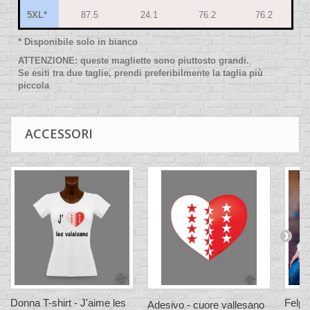
5XL*
87.5
24.1
76.2
76.2
*
Disponibile solo in bianco
ATTENZIONE: queste magliette sono piuttosto grandi.
Se esiti tra due taglie, prendi preferibilmente la taglia più
piccola
ACCESSORI
Donna T-shirt - J'aime les
Felpa
Adesivo - cuore vallesano