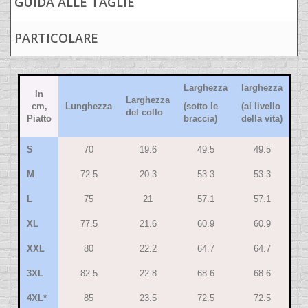
GUIDA ALLE TAGLIE
PARTICOLARE
Larghezza
larghezza
In
Larghezza
cm,
Lunghezza
(sotto le
(al livello
del collo
Piatto
braccia)
della vita)
S
70
19.6
49.5
49.5
M
72.5
20.3
53.3
53.3
L
75
21
57.1
57.1
XL
77.5
21.6
60.9
60.9
XXL
80
22.2
64.7
64.7
3XL
82.5
22.8
68.6
68.6
4XL*
85
23.5
72.5
72.5