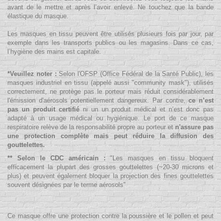
avant de le mettre et après l’avoir enlevé. Ne touchez que la bande
élastique du masque.
Les masques en tissu peuvent être utilisés plusieurs fois par jour, par
exemple dans les transports publics ou les magasins. Dans ce cas,
l’hygiène des mains est capitale.
*Veuillez noter :
Selon l'OFSP (Office Fédéral de la Santé Public), les
masques industriel en tissu (appelé aussi "community mask"), utilisés
correctement, ne protège pas le porteur mais réduit considérablement
l'émission d'aérosols potentiellement dangereux. Par contre,
c
e n’est
pas un produit certifié
ni un un produit médical et n’est donc pas
adapté à un usage médical ou hygiénique. Le port de ce masque
respiratoire relève de la responsabilité propre au porteur et
n'assure pas
une protection complète mais peut réduire la diffusion des
gouttelettes.
** Selon le CDC américain :
"
Les masques en tissu bloquent
efficacement la plupart des grosses gouttelettes (~20-30 microns et
plus) et peuvent également bloquer la projection des fines gouttelettes
souvent désignées par le terme aérosols
"
Ce masque offre une protection contre la poussière et le pollen et peut