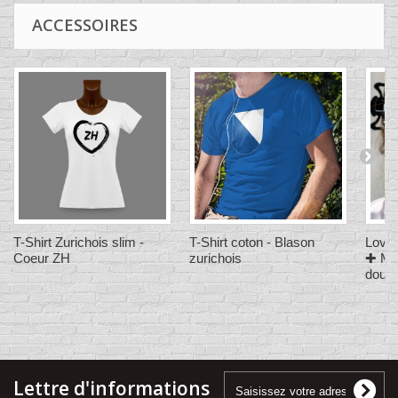
ACCESSOIRES
T-Shirt Zurichois slim -
T-Shirt coton - Blason
Love
Coeur ZH
zurichois
✚ Mas
double
Lettre d'informations