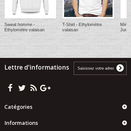
Sweat homme -
T-Shirt - Ethylomètre
Mini 
Ethylomètre valaisan
valaisan
Juras
Lettre d'informations
Catégories
Informations