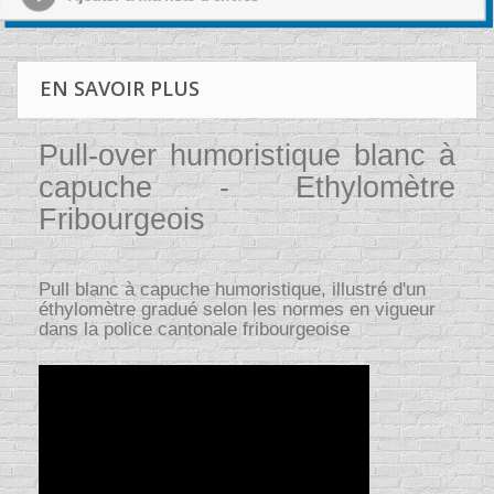
EN SAVOIR PLUS
Pull-over humoristique blanc à
capuche - Ethylomètre
Fribourgeois
Pull blanc à capuche humoristique, illustré d'un
éthylomètre gradué selon les normes en vigueur
dans la police cantonale fribourgeoise