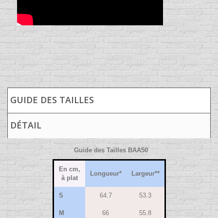
GUIDE DES TAILLES
DÉTAIL
Guide des Tailles BAA50
En cm,
Longueur*
Largeur**
à plat
S
64.7
53.3
M
66
55.8