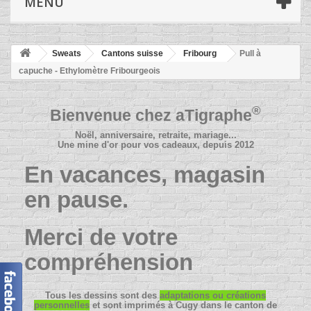
MENU
Sweats
Cantons suisse
Fribourg
Pull à
capuche - Ethylomètre Fribourgeois
®
Bienvenue chez
aTigraphe
Noël, anniversaire, retraite, mariage...
Une mine d'or pour vos cadeaux, depuis 2012
En vacances, magasin
en pause.
Merci de votre
compréhension
Tous les dessins sont des
adaptations ou créations
personnelles
et sont imprimés à Cugy dans le canton de