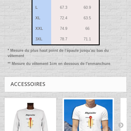
L
67.3
60.9
XL
72.4
63.5
XXL
74.9
66
3XL
78.7
71.1
* Mesure du plus haut point de l'épaule jusqu'au bas du
vêtement
** Mesure du vêtement 1cm en dessous de l'enmanchure
ACCESSOIRES