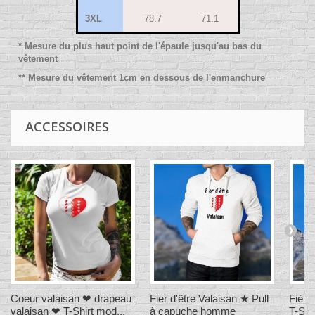
3XL
78.7
71.1
* Mesure du plus haut point de l'épaule jusqu'au bas du
vêtement
** Mesure du vêtement 1cm en dessous de l'enmanchure
ACCESSOIRES
Coeur valaisan ❤ drapeau
Fier d'être Valaisan ★ Pull
Fière
valaisan ❤ T-Shirt mod...
à capuche homme
T-Shi