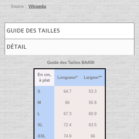
Source :
Wikipedia
GUIDE DES TAILLES
DÉTAIL
Guide des Tailles BAA50
En cm,
Longueur*
Largeur**
à plat
S
64.7
53.3
M
66
55.8
L
67.3
60.9
XL
72.4
63.5
XXL
74.9
66