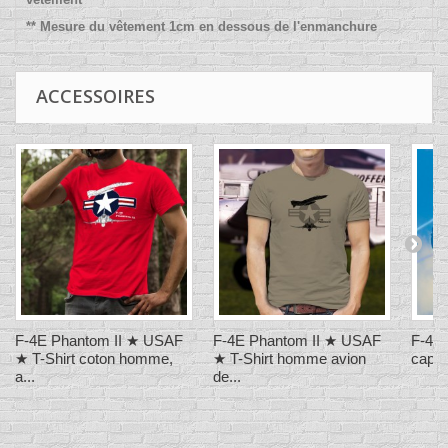
** Mesure du vêtement 1cm en dessous de l'enmanchure
ACCESSOIRES
F-4E Phantom II ★ USAF
F-4E Phantom II ★ USAF
F-4E 
★ T-Shirt coton homme,
★ T-Shirt homme avion
capu
a...
de...