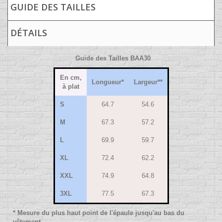
GUIDE DES TAILLES
DÉTAILS
Guide des Tailles BAA30
En cm,
Longueur*
Largeur**
à plat
S
64.7
54.6
M
67.3
57.2
L
69.9
59.7
XL
72.4
62.2
XXL
74.9
64.8
3XL
77.5
67.3
* Mesure du plus haut point de l'épaule jusqu'au bas du
vêtement