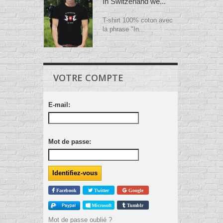
In Switzerland we...
T-shirt 100% coton avec
la phrase "In...
VOTRE COMPTE
E-mail:
Mot de passe:
Facebook
Twitter
Google
Microsoft
Tumblr
Mot de passe oublié ?