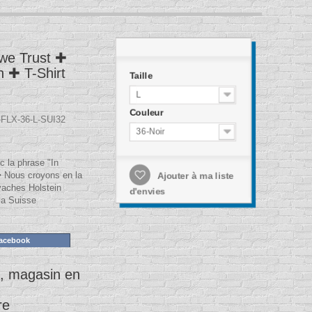
 we Trust ✚
n ✚ T-Shirt
Taille
L
Couleur
FLX-36-L-SUI32
36-Noir
c la phrase "In
✚ Nous croyons en la
Ajouter à ma liste
vaches Holstein
d'envies
la Suisse
Facebook
, magasin en
re