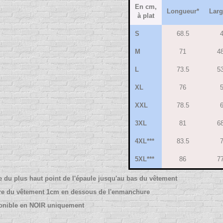
En cm,
Longueur*
Larg
à plat
S
68.5
M
71
4
L
73.5
5
XL
76
XXL
78.5
3XL
81
6
4XL***
83.5
5XL***
86
7
e du plus haut point de l'épaule jusqu'au bas du vêtement
re du vêtement 1cm en dessous de l'enmanchure
ponible en NOIR uniquement