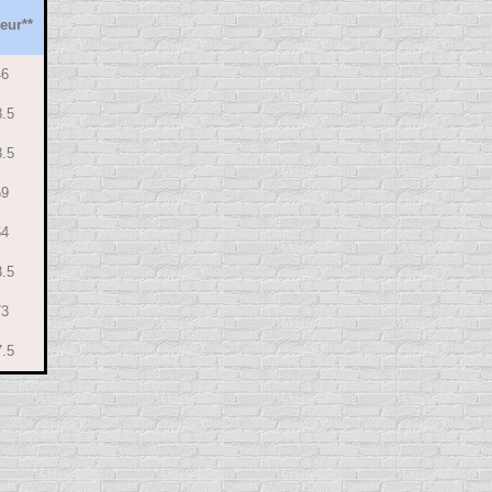
eur**
46
8.5
3.5
59
64
8.5
73
7.5