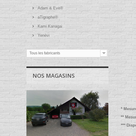
Adam & Eve®
aTigraphe®
Kami Kanagai
Yenévi
Tous les fabricants
NOS MAGASINS
* Mesur
** Mesu
*** Dis