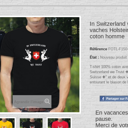
In Switzerland
vaches Holstei
coton homme
Référence
FOTL-F150-
État :
Nouveau produit
T-shirt 100% coton ave
Switzerland we Trust 
Suisse ✚" et de deux 
entourant le blason de 
Partager sur 
Agrandir l'image
En vacances
pause.
Merci de vot