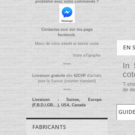
problème avec votre commande ?
Contactez-moi sur ma page
facebook.
Merci de votre intérêt et bonne visite
EN 
Votre aTigraphe
In 
*****
cot
Livraison gratuite
dès
62
CHF
d'achats
pour la Suisse (courrier standard)
T-shi
de de
*****
Livraison : Suisse, Europe
(F,B,D,I,GB,...), USA, Canada
GUIDE
FABRICANTS