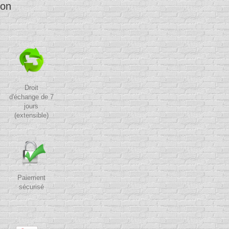
ion
Droit
d'échange de 7
jours
(extensible)
Paiement
sécurisé