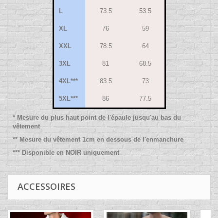
L
73.5
53.5
XL
76
59
XXL
78.5
64
3XL
81
68.5
4XL***
83.5
73
5XL***
86
77.5
* Mesure du plus haut point de l'épaule jusqu'au bas du
vêtement
** Mesure du vêtement 1cm en dessous de l'enmanchure
*** Disponible en NOIR uniquement
ACCESSOIRES