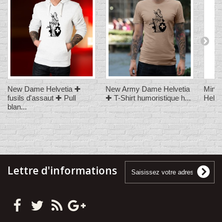
New Dame Helvetia ✚
New Army Dame Helvetia
Mini 
fusils d'assaut ✚ Pull
✚ T-Shirt humoristique h...
Helve
blan...
Lettre d'informations