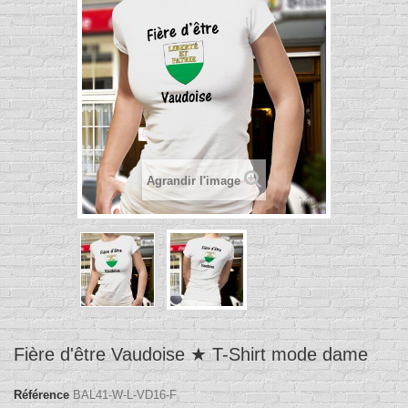
Agrandir l'image
Fière d'être Vaudoise ★ T-Shirt mode dame
Référence
BAL41-W-L-VD16-F