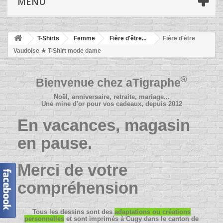
MENU
T-Shirts
Femme
Fière d'être...
Fière d'être
Vaudoise ★ T-Shirt mode dame
®
Bienvenue chez
aTigraphe
Noël, anniversaire, retraite, mariage...
Une mine d'or pour vos cadeaux, depuis 2012
En vacances, magasin
en pause.
Merci de votre
compréhension
Tous les dessins sont des
adaptations ou créations
personnelles
et sont imprimés à Cugy dans le canton de