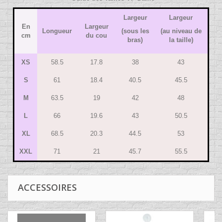
Largeur
Largeur
En
Largeur
Longueur
(sous les
(au niveau de
cm
du cou
bras)
la taille)
XS
58.5
17.8
38
43
S
61
18.4
40.5
45.5
M
63.5
19
42
48
L
66
19.6
43
50.5
XL
68.5
20.3
44.5
53
XXL
71
21
45.7
55.5
ACCESSOIRES