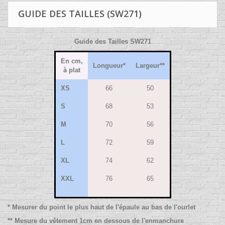
GUIDE DES TAILLES (SW271)
Guide des Tailles SW271
En cm,
Longueur*
Largeur**
à plat
XS
66
50
S
68
53
M
70
56
L
72
59
XL
74
62
XXL
76
65
* Mesurer du point le plus haut de l'épaule au bas de l'ourlet
** Mesure du vêtement 1cm en dessous de l'enmanchure