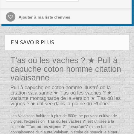
Ajouter à ma liste d'envies
EN SAVOIR PLUS
T'as où les vaches ? ★ Pull à
capuche coton homme citation
valaisanne
Pull à capuche en coton homme illustré de la
citation valaisanne ★ T'as où les vaches ? ★
variante montagnarde de la version ★ T'as où les
vignes ? ★ utilisée dans la plaine du Rhône.
Les Valaisans habitant à plus de 800m ne pouvant cultiver de
vignes, l'expression "
T'as où les vaches ?
" est utilisée à la
place de "
T'as où les vignes ?
", lorsqu'un Valaisan fait la
connaissance d'un autre Valaisan, histoire de pouvoir le situer