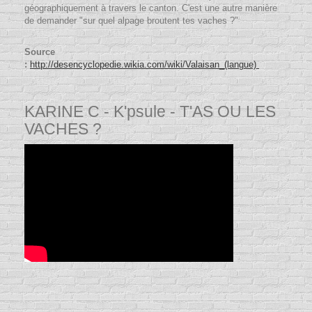
géographiquement à travers le canton. C'est une autre manière
de demander "sur quel alpage broutent tes vaches ?"
Source
:
http://desencyclopedie.wikia.com/wiki/Valaisan_(langue)
KARINE C - K'psule - T'AS OU LES
VACHES ?