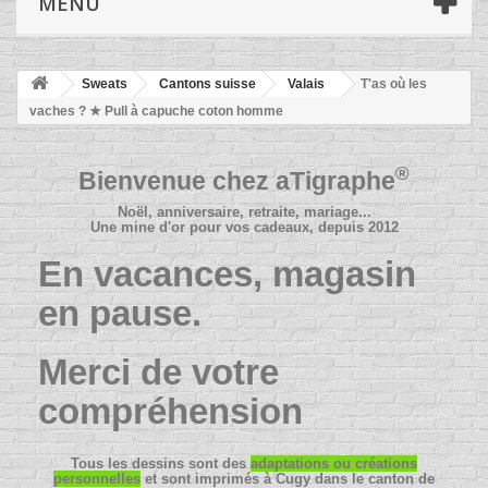
MENU
Sweats
Cantons suisse
Valais
T'as où les
vaches ? ★ Pull à capuche coton homme
®
Bienvenue chez
aTigraphe
Noël, anniversaire, retraite, mariage...
Une mine d'or pour vos cadeaux, depuis 2012
En vacances, magasin
en pause.
Merci de votre
compréhension
Tous les dessins sont des
adaptations ou créations
personnelles
et sont imprimés à Cugy dans le canton de