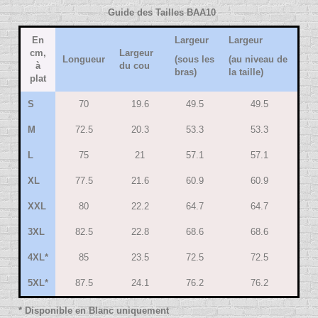
Guide des Tailles BAA10
En
Largeur
Largeur
cm,
Largeur
Longueur
(sous les
(au niveau de
à
du cou
bras)
la taille)
plat
S
70
19.6
49.5
49.5
M
72.5
20.3
53.3
53.3
L
75
21
57.1
57.1
XL
77.5
21.6
60.9
60.9
XXL
80
22.2
64.7
64.7
3XL
82.5
22.8
68.6
68.6
4XL*
85
23.5
72.5
72.5
5XL*
87.5
24.1
76.2
76.2
* Disponible en Blanc uniquement