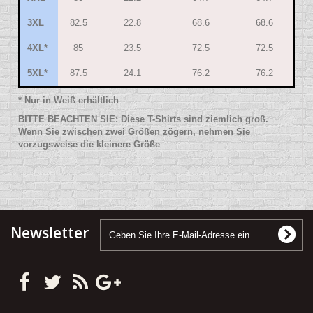
3XL
82.5
22.8
68.6
68.6
4XL*
85
23.5
72.5
72.5
5XL*
87.5
24.1
76.2
76.2
*
Nur in Weiß erhältlich
BITTE BEACHTEN SIE: Diese T-Shirts sind ziemlich groß.
Wenn Sie zwischen zwei Größen zögern, nehmen Sie
vorzugsweise die kleinere Größe
Newsletter