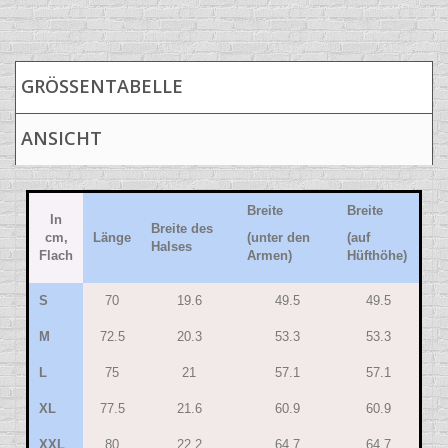
GRÖSSENTABELLE
ANSICHT
Breite
Breite
In
Breite des
cm,
Länge
(unter den
(auf
Halses
Flach
Armen)
Hüfthöhe)
S
70
19.6
49.5
49.5
M
72.5
20.3
53.3
53.3
L
75
21
57.1
57.1
XL
77.5
21.6
60.9
60.9
XXL
80
22.2
64.7
64.7