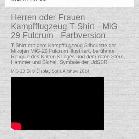
Herren oder Frauen
Kampfflugzeug T-Shirt - MiG-
29 Fulcrum - Farbversion
T-Shirt mit dem Kampfflugzeug Silhouette der
Mikojan MiG-29 Fulcrum illustriert, berühmte
Reliquie des Kalten Krieges und dem roten Stern,
Hammer und Sichel, Symbole der UdSSR
MiG 29 Solo Display Sofia Airshow 2014