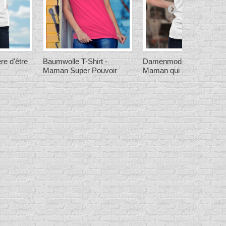
re d'être
Baumwolle T-Shirt -
Damenmode T-shirt - C'e
Maman Super Pouvoir
Maman qui fait la loi