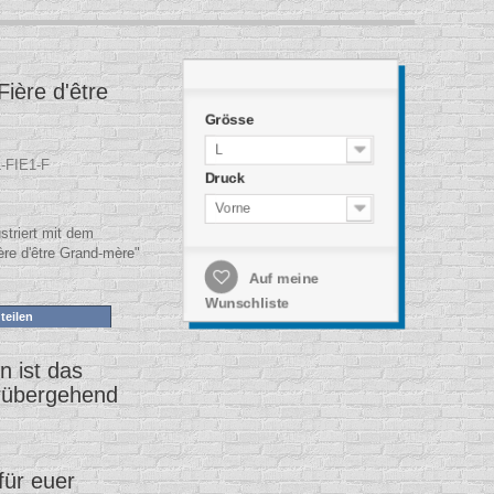
Fière d'être
Grösse
L
-FIE1-F
Druck
Vorne
striert mit dem
ère d'être Grand-mère"
Auf meine
Wunschliste
teilen
 ist das
rübergehend
.
für euer