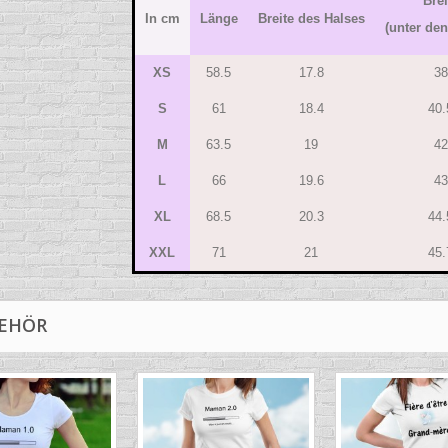
Brei
In cm
Länge
Breite des Halses
(unter de
XS
58.5
17.8
38
S
61
18.4
40.
M
63.5
19
42
L
66
19.6
43
XL
68.5
20.3
44.
XXL
71
21
45.
EHÖR