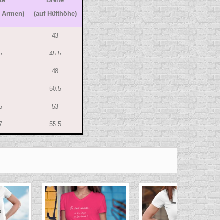
te
Breite
n Armen)
(auf Hüfthöhe)
43
5
45.5
48
50.5
5
53
7
55.5