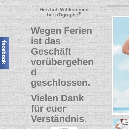
Herzlich Willkommen
®
bei
aTigraphe
Wegen Ferien
ist das
Geschäft
vorübergehen
d
geschlossen.
Vielen Dank
für euer
Verständnis.