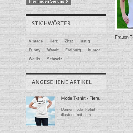
Hier finden Sie uns
STICHWÖRTER
Frauen T
Vintage
Herz
Zitat
lustig
Funny
Waadt
Freiburg
humor
Wallis
Schweiz
ANGESEHENE ARTIKEL
Mode T-shirt - Fière...
Damenmode T-Shirt
illustriert mit dem...