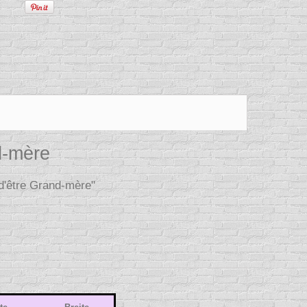
d-mère
 d'être Grand-mère"