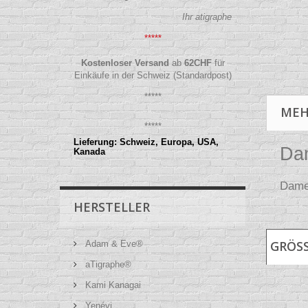
Ihr atigraphe
*****
Kostenloser Versand
ab
62
CHF
für
Einkäufe in der Schweiz (Standardpost)
*****
MEH
*****
Lieferung: Schweiz, Europa, USA,
Dam
Kanada
Damen
HERSTELLER
GRÖSS
Adam & Eve®
aTigraphe®
Kami Kanagai
Yenévi