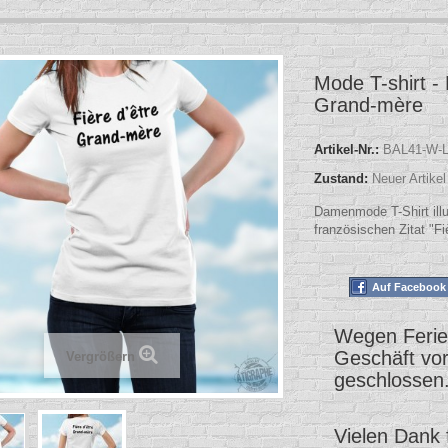
Mode T-shirt - 
Grand-mère
Artikel-Nr.:
BAL41-W-L
Zustand:
Neuer Artikel
Damenmode T-Shirt illu
französischen Zitat "Fi
Auf Facebook 
Wegen Ferien
Geschäft vo
Vergrößern
geschlossen
Vielen Dank 