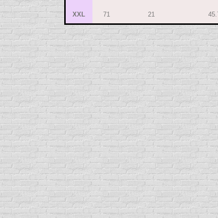
XXL
71
21
45.