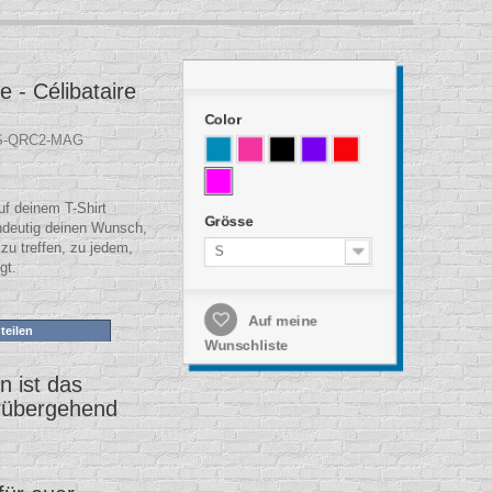
 - Célibataire
Color
S-QRC2-MAG
f deinem T-Shirt
Grösse
ndeutig deinen Wunsch,
u treffen, zu jedem,
S
gt.
Auf meine
teilen
Wunschliste
 ist das
rübergehend
.