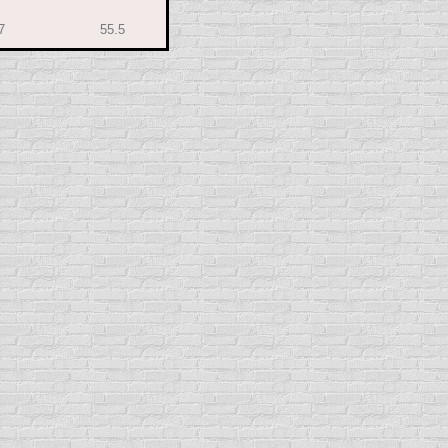
7
55.5