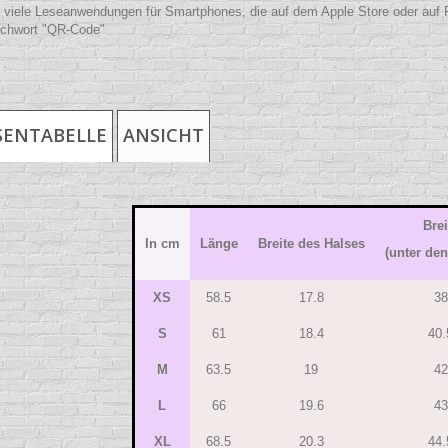
t viele Leseanwendungen für Smartphones, die auf dem Apple Store oder auf P
ichwort "QR-Code"
ENTABELLE
ANSICHT
Brei
In cm
Länge
Breite des Halses
(unter de
XS
58.5
17.8
38
S
61
18.4
40.
M
63.5
19
42
L
66
19.6
43
XL
68.5
20.3
44.