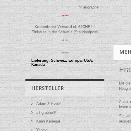
Ihr atigraphe
*****
Kostenloser Versand
ab
62
CHF
für
Einkäufe in der Schweiz (Standardpost)
*****
MEH
*****
Lieferung: Schweiz, Europa, USA,
Kanada
Fra
Mit di
HERSTELLER
Neugier
Auch, 
Adam & Eve®
lesen 
aTigraphe®
Sie wer
Kami Kanagai
ausgez
Yenévi