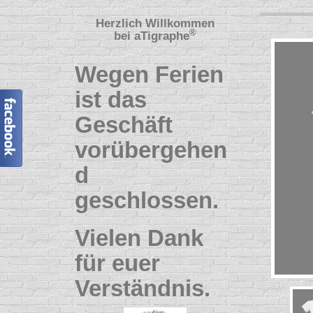
Herzlich Willkommen
®
bei
aTigraphe
Wegen Ferien
ist das
Geschäft
vorübergehen
d
geschlossen.
Vielen Dank
für euer
Verständnis.