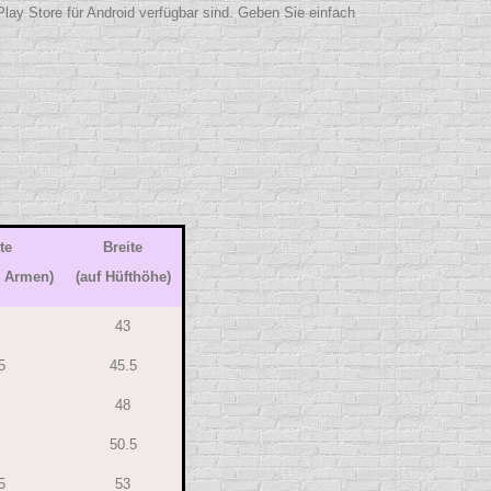
lay Store für Android verfügbar sind. Geben Sie einfach
te
Breite
n Armen)
(auf Hüfthöhe)
43
5
45.5
48
50.5
5
53