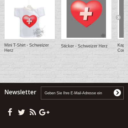
Mini T-Shirt - Schweizer
Kapuz
Sticker - Schweizer Herz
Herz
Confe
Newsletter