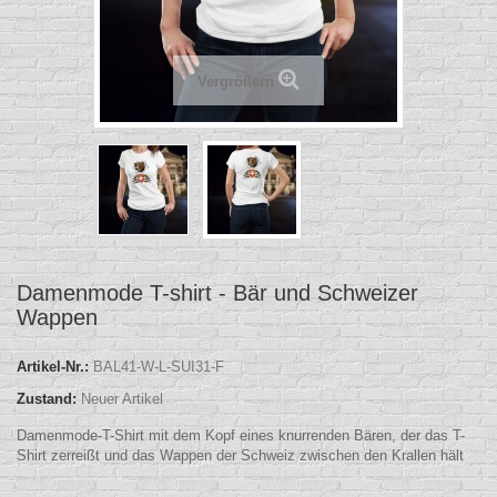
Vergrößern
Damenmode T-shirt - Bär und Schweizer
Wappen
Artikel-Nr.:
BAL41-W-L-SUI31-F
Zustand:
Neuer Artikel
Damenmode-T-Shirt mit dem Kopf eines knurrenden Bären, der das T-
Shirt zerreißt und das Wappen der Schweiz zwischen den Krallen hält