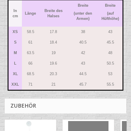
Breite
Breite
In
Breite des
Länge
(unter den
(auf
cm
Halses
Armen)
Hüfthöhe)
XS
58.5
17.8
38
43
S
61
18.4
40.5
45.5
M
63.5
19
42
48
L
66
19.6
43
50.5
XL
68.5
20.3
44.5
53
XXL
71
21
45.7
55.5
ZUBEHÖR