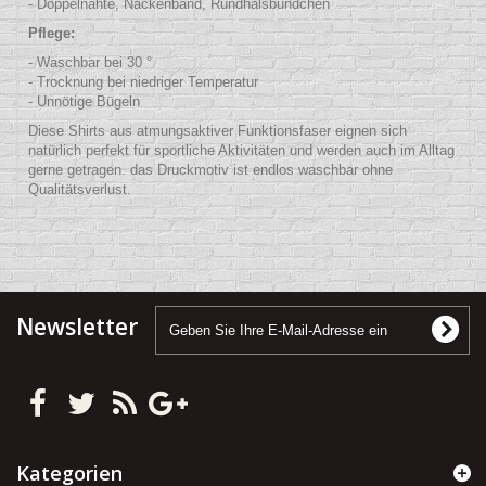
- Doppelnähte, Nackenband, Rundhalsbündchen
Pflege:
- Waschbar bei 30 °
- Trocknung bei niedriger Temperatur
- Unnötige Bügeln
Diese Shirts aus atmungsaktiver Funktionsfaser eignen sich
natürlich perfekt für sportliche Aktivitäten und werden auch im Alltag
gerne getragen. das Druckmotiv ist endlos waschbar ohne
Qualitätsverlust.
Newsletter
Kategorien