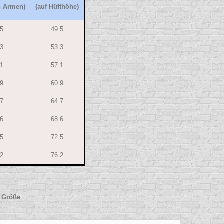
n Armen)
(auf Hüfthöhe)
.5
49.5
.3
53.3
.1
57.1
.9
60.9
.7
64.7
.6
68.6
.5
72.5
.2
76.2
e Größe