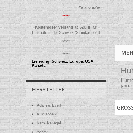
Ihr atigraphe
*****
Kostenloser Versand
ab
62
CHF
für
Einkäufe in der Schweiz (Standardpost)
*****
MEH
*****
Lieferung: Schweiz, Europa, USA,
Kanada
Hum
Humor
jamai
HERSTELLER
Adam & Eve®
GRÖSS
aTigraphe®
Kami Kanagai
Yenévi