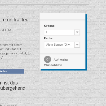
ire un tracteur
Grösse
L-CIT64
L
Farbe
Alpin Spruce (Olivgrün)
striert mit einem
r und Zitat auf
n as jamais conduit, tu
re"
Auf meine
Wunschliste
teilen
 ist das
rübergehend
.