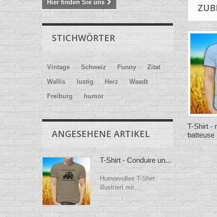
Hier finden Sie uns
ZUB
STICHWÖRTER
Vintage
Schweiz
Funny
Zitat
Wallis
lustig
Herz
Waadt
Freiburg
humor
T-Shirt 
ANGESEHENE ARTIKEL
batteuse
T-Shirt - Conduire un...
Humorvolles T-Shirt
illustriert mit...