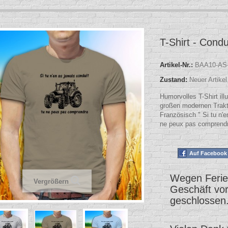
T-Shirt - Condu
Artikel-Nr.:
BAA10-AS-
Zustand:
Neuer Artikel
Humorvolles T-Shirt illu
großen modernen Trakto
Französisch " Si tu n'e
ne peux pas comprend
Auf Facebook 
Wegen Ferien
Vergrößern
Geschäft vo
geschlossen