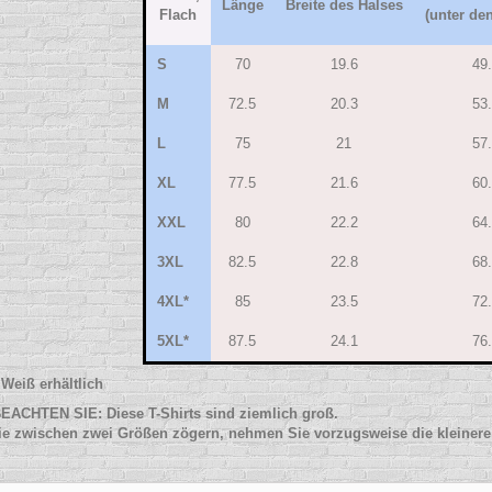
Länge
Breite des Halses
Flach
(unter de
S
70
19.6
49
M
72.5
20.3
53
L
75
21
57
XL
77.5
21.6
60
XXL
80
22.2
64
3XL
82.5
22.8
68
4XL*
85
23.5
72
5XL*
87.5
24.1
76
 Weiß erhältlich
EACHTEN SIE: Diese T-Shirts sind ziemlich groß.
e zwischen zwei Größen zögern, nehmen Sie vorzugsweise die kleiner