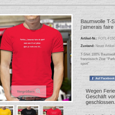
Baumwolle T-Shi
j'aimerais faire
Artikel-Nr.:
FOTL-F150
Zustand:
Neuer Artikel
T-Shirt 100% Baumwoll
französisch Zitat "Parfo
sport"
Auf Facebook 
Wegen Ferien
Vergrößern
Geschäft vo
geschlossen