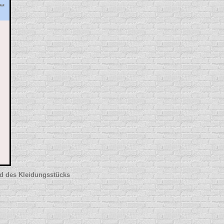
**
nd des Kleidungsstücks