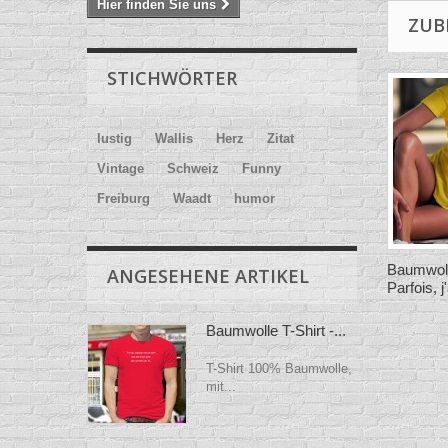
Hier finden Sie uns
ZUB
STICHWÖRTER
lustig
Wallis
Herz
Zitat
Vintage
Schweiz
Funny
Freiburg
Waadt
humor
Baumwolle
ANGESEHENE ARTIKEL
Parfois, j
Baumwolle T-Shirt -...
T-Shirt 100% Baumwolle,
mit...