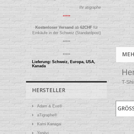
Ihr atigraphe
*****
Kostenloser Versand
ab
62
CHF
für
Einkäufe in der Schweiz (Standardpost)
*****
MEH
*****
Lieferung: Schweiz, Europa, USA,
Kanada
Her
T-Shi
HERSTELLER
Adam & Eve®
GRÖS
aTigraphe®
Kami Kanagai
Yenévi