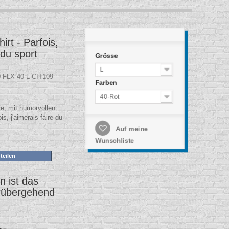
rt - Parfois,
 du sport
Grösse
L
-FLX-40-L-CIT109
Farben
40-Rot
e, mit humorvollen
is, j'aimerais faire du
Auf meine
Wunschliste
teilen
 ist das
rübergehend
.