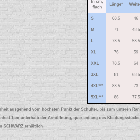
In cm,
Länge*
Weite
flach
S
68.5
46
M
71
48.5
L
73.5
53.5
XL
76
59
XXL
78.5
64
3XL
81
68.5
4XL***
83.5
73
5XL***
86
77.5
nheit ausgehend vom höchsten Punkt der Schulter, bis zum unteren Ra
inheit 1cm unterhalb der Armöffnung, quer entlang des Kleidungsstücks
 in SCHWARZ erhältlich