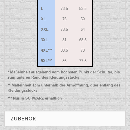
L
73.5
53.5
XL
76
59
XXL
78.5
64
3XL
81
68.5
4XL***
83.5
73
5XL***
86
77.5
* Maßeinheit ausgehend vom höchsten Punkt der Schulter, bis
zum unteren Rand des Kleidungsstücks
** Maßeinheit 1cm unterhalb der Armöffnung, quer entlang des
Kleidungsstücks
*** Nur in SCHWARZ erhältlich
ZUBEHÖR