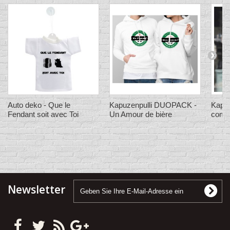
Auto deko - Que le
Kapuzenpulli DUOPACK -
Kapuz
Fendant soit avec Toi
Un Amour de bière
comm
Newsletter