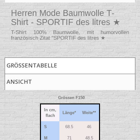
Herren Mode Baumwolle T-
Shirt - SPORTIF des litres ★
T-Shirt 100% Baumwolle, mit humorvollen
französisch Zitat "SPORTIF des litres ★
GRÖSSENTABELLE
ANSICHT
Grössen F150
In cm,
Länge*
Weite**
flach
S
68.5
46
M
71
48.5