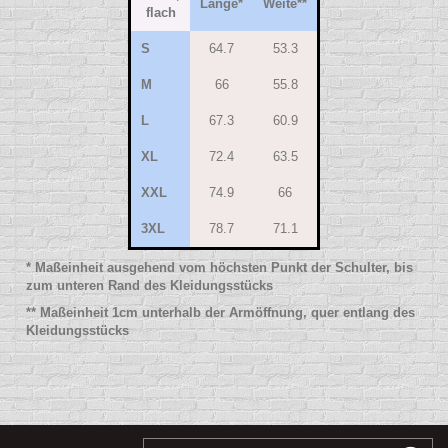
Länge
*
Weite
**
flach
S
64.7
53.3
M
66
55.8
L
67.3
60.9
XL
72.4
63.5
XXL
74.9
66
3XL
78.7
71.1
* Maßeinheit ausgehend vom höchsten Punkt der Schulter, bis
zum unteren Rand des Kleidungsstücks
** Maßeinheit 1cm unterhalb der Armöffnung, quer entlang des
Kleidungsstücks