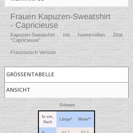
Frauen Kapuzen-Sweatshirt
- Capricieuse
Kapuzen-Sweatshirt mit humorvollen Zitat
"Capricieuse"
Französisch Version
GRÖSSENTABELLE
ANSICHT
Grössen
In cm,
Länge
*
Weite
**
flach
S
64.7
53.3