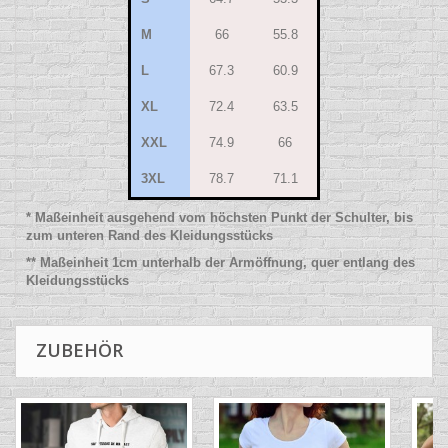
M
66
55.8
L
67.3
60.9
XL
72.4
63.5
XXL
74.9
66
3XL
78.7
71.1
* Maßeinheit ausgehend vom höchsten Punkt der Schulter, bis
zum unteren Rand des Kleidungsstücks
** Maßeinheit 1cm unterhalb der Armöffnung, quer entlang des
Kleidungsstücks
ZUBEHÖR