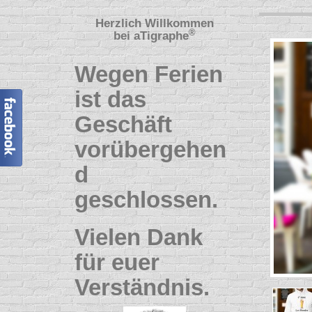
Herzlich Willkommen
®
bei
aTigraphe
Wegen Ferien
ist das
Geschäft
vorübergehen
d
geschlossen.
Vielen Dank
für euer
Verständnis.