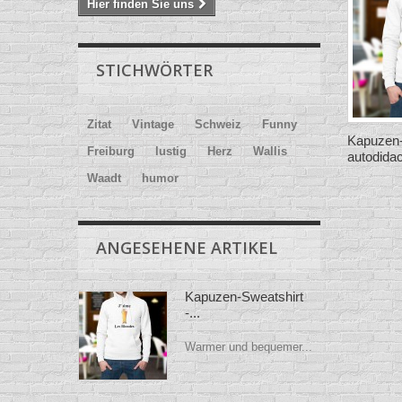
Hier finden Sie uns
STICHWÖRTER
Zitat
Vintage
Schweiz
Funny
Kapuzen-
Freiburg
lustig
Herz
Wallis
autodida
Waadt
humor
ANGESEHENE ARTIKEL
Kapuzen-Sweatshirt
-...
Warmer und bequemer...