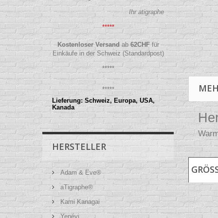
Ihr atigraphe
*****
Kostenloser Versand
ab
62
CHF
für
Einkäufe in der Schweiz (Standardpost)
*****
MEH
*****
Lieferung: Schweiz, Europa, USA,
Kanada
Her
Warme
HERSTELLER
GRÖS
Adam & Eve®
aTigraphe®
Kami Kanagai
Yenévi