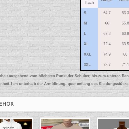
flach
S
64.7
53.3
M
66
55.8
L
67.3
60.9
XL
72.4
63.5
XXL
74.9
66
3XL
78.7
71.1
nheit ausgehend vom höchsten Punkt der Schulter, bis zum unteren Ra
inheit 1cm unterhalb der Armöffnung, quer entlang des Kleidungsstücks
EHÖR