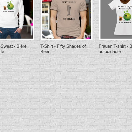
Sweat - Bière
T-Shirt - Fifty Shades of
Frauen T-shirt - B
cte
Beer
autodidacte