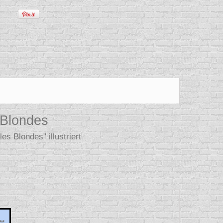
 Blondes
s Blondes" illustriert
**