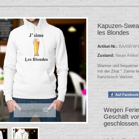
Kapuzen-Sweats
les Blondes
Artikel-Nr.:
BAA50-W-L
Zustand:
Neuer Artikel
Warmer und bequemer 
mit der Zitat " J'aime le
französisch Version
Auf Facebook 
Wegen Ferien
Vergrößern
Geschäft vo
geschlossen