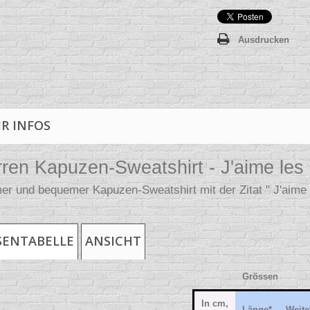
Ausdrucken
R INFOS
ren Kapuzen-Sweatshirt - J'aime les
r und bequemer Kapuzen-Sweatshirt mit der Zitat " J'aime le
SENTABELLE
ANSICHT
Grössen
In cm,
Länge
*
Weite