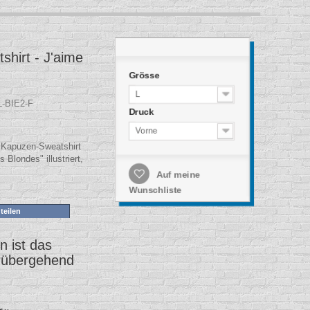
hirt - J'aime
Grösse
L
-BIE2-F
Druck
Vorne
Kapuzen-Sweatshirt
s Blondes" illustriert,
Auf meine
Wunschliste
teilen
 ist das
rübergehend
.