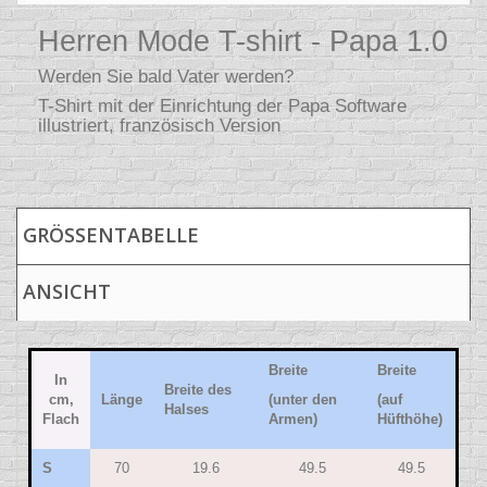
Herren Mode T-shirt
- Papa 1.0
Werden Sie bald Vater werden?
T-Shirt mit der Einrichtung der Papa Software
illustriert, französisch Version
GRÖSSENTABELLE
ANSICHT
Breite
Breite
In
Breite des
cm,
Länge
(unter den
(auf
Halses
Flach
Armen)
Hüfthöhe)
S
70
19.6
49.5
49.5