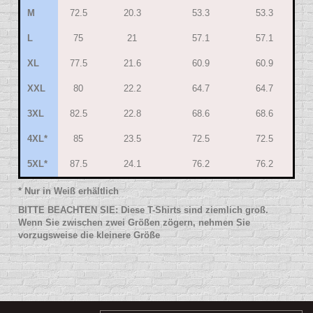
M
72.5
20.3
53.3
53.3
L
75
21
57.1
57.1
XL
77.5
21.6
60.9
60.9
XXL
80
22.2
64.7
64.7
3XL
82.5
22.8
68.6
68.6
4XL*
85
23.5
72.5
72.5
5XL*
87.5
24.1
76.2
76.2
*
Nur in Weiß erhältlich
BITTE BEACHTEN SIE: Diese T-Shirts sind ziemlich groß.
Wenn Sie zwischen zwei Größen zögern, nehmen Sie
vorzugsweise die kleinere Größe