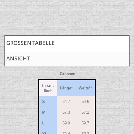
GRÖSSENTABELLE
ANSICHT
Grössen
In cm,
Länge
*
Weite
**
flach
S
64.7
54.6
M
67.3
57.2
L
69.9
59.7
XL
72.4
62.2